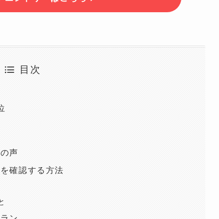
目次
位
ーの声
況を確認する方法
報
と
プラン