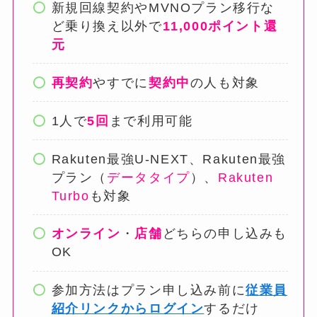
新規回線契約やMVNOプラン移行な
ど乗り換え以外で
11,000ポイント還
元
再契約
やすでに
契約中
の人も対象
1人で
5回
まで利用可能
Rakuten最強U-NEXT、Rakuten最強
プラン（
データタイプ
）、
Rakuten
Turbo
も対象
オンライン
・
店舗
どちらの申し込みも
OK
参加方法はプラン申し込み前に
従業員
紹介リンクからログイン
するだけ