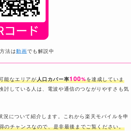
方法は
動画
でも解説中
100
可能なエリアが
を達成していま
人口カバー率
%
検討している人は、電波や通信のつながりやすさも気
状況について紹介します。これから楽天モバイルを申
得のチャンスなので、是非最後までご覧ください。