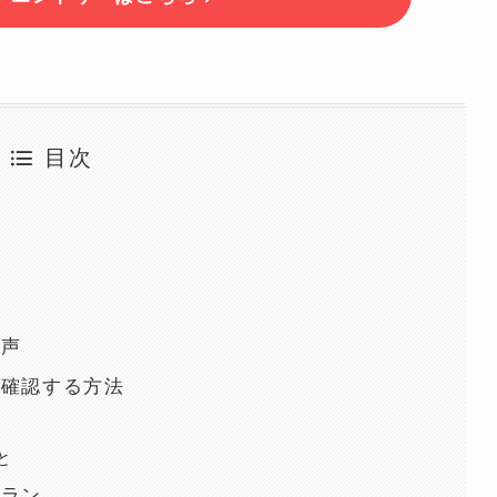
目次
の声
を確認する方法
と
プラン