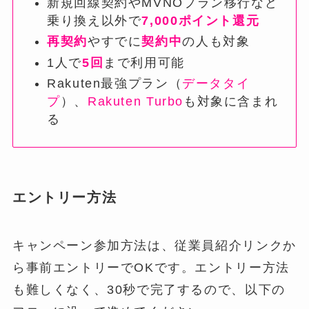
新規回線契約やMVNOプラン移行など
乗り換え以外で
7,000ポイント還元
再契約
やすでに
契約中
の人も対象
1人で
5回
まで利用可能
Rakuten最強プラン（
データタイ
プ
）、
Rakuten Turbo
も対象に含まれ
る
エントリー方法
キャンペーン参加方法は、従業員紹介リンクか
ら事前エントリーでOKです。エントリー方法
も難しくなく、30秒で完了するので、以下の