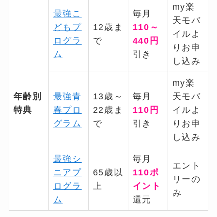
my楽
最強こ
毎月
天モバ
どもプ
12歳ま
110～
イルよ
ログラ
で
440円
りお申
ム
引き
し込み
my楽
年齢別
最強青
13歳～
毎月
天モバ
特典
春プロ
22歳ま
110円
イルよ
グラム
で
引き
りお申
し込み
最強シ
毎月
エント
ニアプ
65歳以
110ポ
リーの
ログラ
上
イント
み
ム
還元