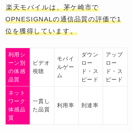
楽天モバイルは、茅ケ崎市で
OPNESIGNALの通信品質の評価で1
位を獲得しています。
利用シ
ダウン
アップ
モバイ
ーン別
ビデオ
ロー
ロー
ルゲー
の体感
視聴
ド・ス
ド・ス
ム
品質
ピード
ピード
ネット
ワーク
一貫し
利用率
到達率
体感品
た品質
質