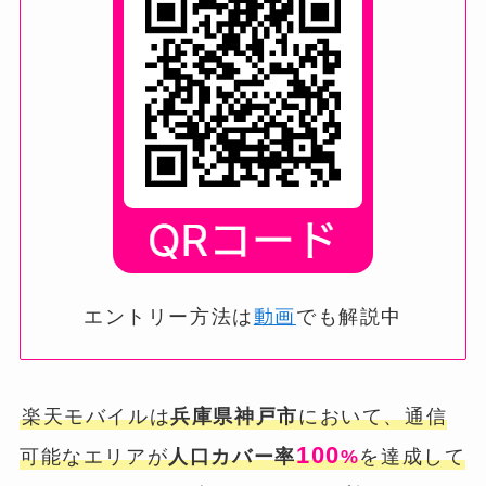
エントリー方法は
動画
でも解説中
楽天モバイルは
兵庫県神戸市
において、通信
100
可能なエリアが
人口カバー率
%
を達成して