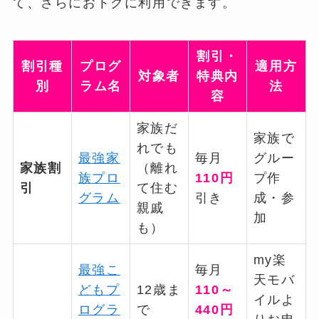
て、さらにおトクに利用できます。
割引・
割引種
プログ
適用方
対象者
特典内
別
ラム名
法
容
家族だ
家族で
れでも
最強家
毎月
グルー
家族割
（離れ
族プロ
110円
プ作
引
て住む
グラム
引き
成・参
親戚
加
も）
my楽
最強こ
毎月
天モバ
どもプ
12歳ま
110～
イルよ
ログラ
で
440円