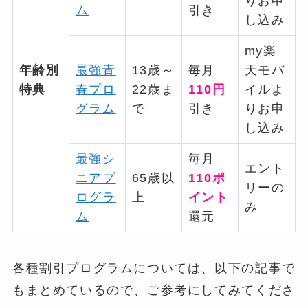
りお申
ム
引き
し込み
my楽
年齢別
最強青
13歳～
毎月
天モバ
特典
春プロ
22歳ま
110円
イルよ
グラム
で
引き
りお申
し込み
最強シ
毎月
エント
ニアプ
65歳以
110ポ
リーの
ログラ
上
イント
み
ム
還元
各種割引プログラムについては、以下の記事で
もまとめているので、ご参考にしてみてくださ