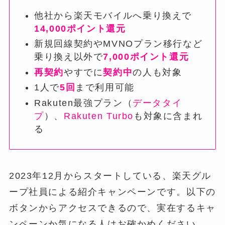
他社から楽天モバイルへ乗り換えで
14,000ポイント還元
新規回線契約やMVNOプラン移行など
乗り換え以外で
7,000ポイント還元
再契約
やすでに
契約中
の人も対象
1人で
5回
まで利用可能
Rakuten最強プラン（
データタイ
プ
）、
Rakuten Turbo
も対象に含まれ
る
2023年12月からスタートしている、楽天グル
ープ社員による紹介キャンペーンです。以下の
ボタンからアクセスできるので、実在するキャ
ンペーンか気になる人はお確かめください。