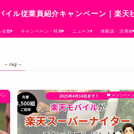
バイル従業員紹介キャンペーン｜楽天
ル全般
キャンペーン・特典
ニュース
体験談・活用術
ス
– tag –
ーン
キャンペー