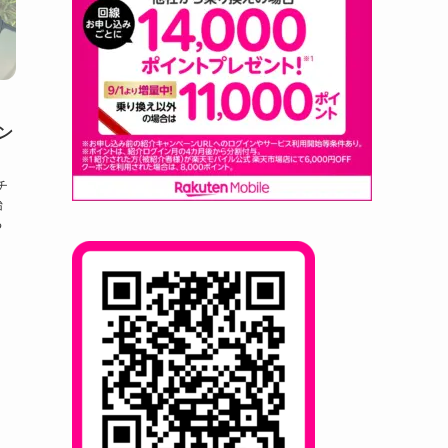
ン
チ
始
る