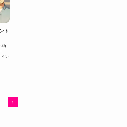
ント
い物
ー
ポイン
1